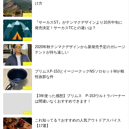
け方
キャンプ
『サーカスST』がテンマクデザインより10月中旬に
発売決定！サーカスTCとの違いは？
キャンプ
2020年秋テンマクデザインから新発売予定のガレージ
テントが待ち遠しい
キャンプ
プリムスP-153とイージークックNSソロセットMが相
性抜群な件
キャンプ
【3年使った感想】プリムス P-153ウルトラバーナー
は間違いなくおすすめできます！
キャンプ
これ知ってる？おすすめの人気アウトドアスパイス
【17選】