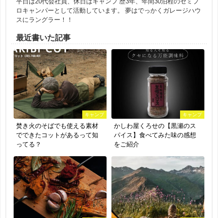
平日は20代会社員、休日はキャンプ 歴3年、年間30泊程のセミプ
ロキャンパーとして活動しています。 夢はでっかくガレージハウ
スにラングラー！！
最近書いた記事
キャンプ
キャンプ
焚き火のそばでも使える素材
かしわ屋くろせの【黒瀬のス
でできたコットがあるって知
パイス】食べてみた味の感想
ってる？
をご紹介